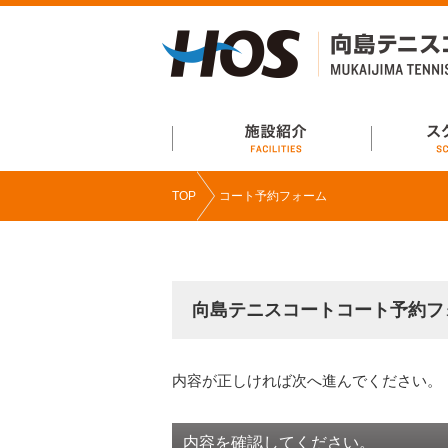
ページ内を移動するためのリンクです。
サイト内の主なカテゴリメニューへ移動します
このページの本文へ移動します
施設紹介
スクール案
TOP
コート予約フォーム
向島テニスコートコート予約フ
内容が正しければ次へ進んでください。
内容を確認してください。