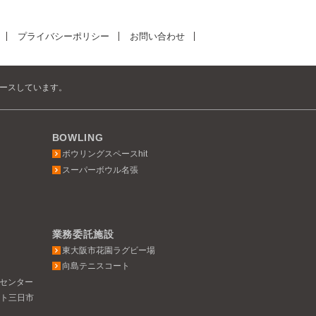
プライバシーポリシー
お問い合わせ
ュースしています。
BOWLING
ボウリングスペースhit
スーパーボウル名張
業務委託施設
東大阪市花園ラグビー場
向島テニスコート
ツセンター
スト三日市