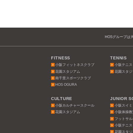
HOSグループは
FITNESS
TENNIS
小阪フィットネスクラブ
小阪テニス
花園スタジアム
花園スタジ
南千里スポーツクラブ
HOS OGURA
CULTURE
JUNIOR 
小阪カルチャースクール
小阪スイミ
花園スタジアム
小阪体操教
フットサル
小阪テニス
花園スタジ