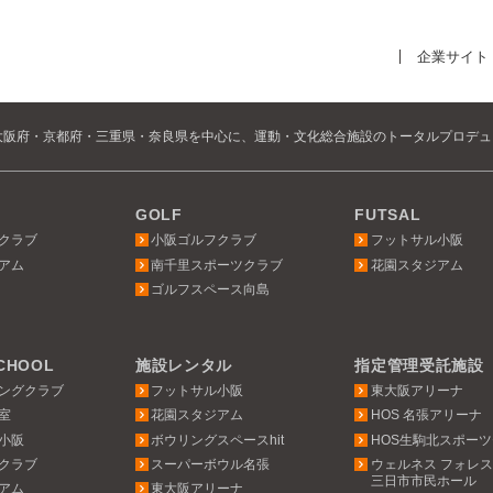
企業サイト
大阪府・京都府・三重県・奈良県を中心に、運動・文化総合施設のトータルプロデ
GOLF
FUTSAL
クラブ
小阪ゴルフクラブ
フットサル小阪
アム
南千里スポーツクラブ
花園スタジアム
ゴルフスペース向島
SCHOOL
施設レンタル
指定管理受託施設
ングクラブ
フットサル小阪
東大阪アリーナ
室
花園スタジアム
HOS 名張アリーナ
小阪
ボウリングスペースhit
HOS生駒北スポー
クラブ
スーパーボウル名張
ウェルネス フォレ
三日市市民ホール
アム
東大阪アリーナ