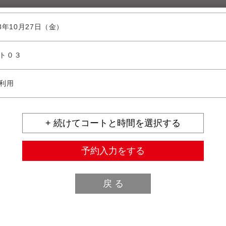
23年10月27日（金）
ト０３
利用
+ 続けてコートと時間を選択する
予約入力をする
戻 る